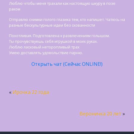
Люблю чтобы меня трахали как настоящую шкуру в позе
раком
Отправлю снимки голого глазика тем, кто напишет. Чатюсь на
разные бескультурные идеи без скованности
Похотливая. Подготовлена к развлечениям голышом.
Ты прочувствуешь себя игрушкой в моих руках.
Люблю ласковый неторопливый трах
Умею доставлять удовольствие парню.
Открыть чат (Сейчас ONLINE!)
«
Ирочка 22 года
Вероничка 20 лет
»