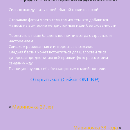
Сильно жажду стать твоей ебаной сзади шлюхой
Отправлю фотки моего тела только тем, кто добавится.
Чатюсь на всяческие непристойные идеи без скованности
Пересплю в наше блаженство почти всегда с страстью и
настроением
Слишком раскованная и интересная в сексике.
Сладкая бестия хочет встретиться для шалостей пися
суперская предпочитаю всё пришли фото рассмотрим
свиданку жду
Ты почувствуешь себя беззащитным в моей постели.
Открыть чат (Сейчас ONLINE!)
«
Мариночка 27 лет
Мариночка 33 года
»