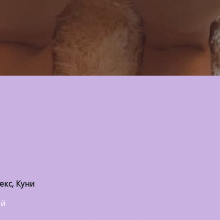
екс, Куни
ой