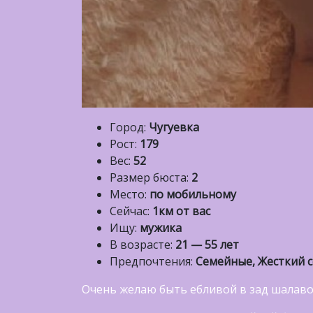
Город:
Чугуевка
Рост:
179
Вес:
52
Размер бюста:
2
Место:
по мобильному
Сейчас:
1км от вас
Ищу:
мужика
В возрасте:
21 — 55 лет
Предпочтения:
Семейные, Жесткий с
Очень желаю быть ебливой в зад шалав