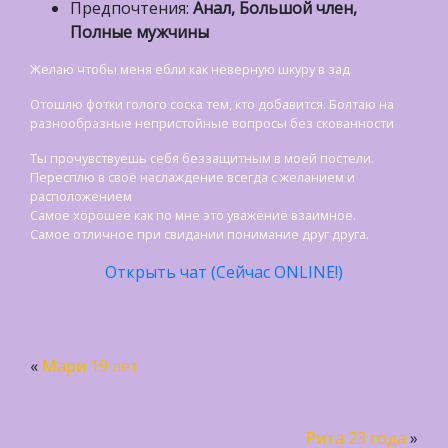
Предпочтения:
Анал, Большой член,
Полные мужчины
Желаю чтобы меня ебли как неверную шкуру в зад
Отошлю фотки голого соска тем, кто добавится. Болтаю на
разнообразные непристойные вопросы без скованности
Ты прочувствуешь себя беззащитным в моей постели.
Пересплю в своё наслаждение всегда с желанием и
расположением
Самое хорошее как по мне это уважение взаимное.
Самое отличное при свидании понимание друг друга.
Открыть чат (Сейчас ONLINE!)
«
Мари 19 лет
Рита 23 года
»