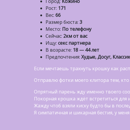
Город:
Кожино
Рост:
171
Вес:
66
Размер бюста:
3
Место:
По телефону
Сейчас:
2км от вас
Ищу:
секс партнера
В возрасте:
18 — 44 лет
Предпочтения:
Худые, Досуг, Класси
Если мечтаешь трахнуть крошку как рас
Отправлю фотки моего клитора тем, кто 
Опрятный парень жду именно твоего со
Покорная крошка ждёт встретиться для 
Жажду чтоб взяли киску будто бы в после
Я симпатичная и шикарная бестия, у меня