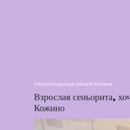
Раскрепощенные рабыни Кожино:
Взрослая сеньорита, хо
Кожино