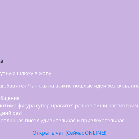
ка
путную шлюху в жопу
добавится. Чатюсь на всякие пошлые идеи без скованн
общения
интима фигура супер нравится разное пиши рассмотрим
дний раз!
 отличная пися я удивительная и привлекательная.
Открыть чат (Сейчас ONLINE!)