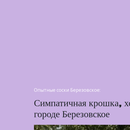
Опытные соски Березовское:
Симпатичная крошка, хо
городе Березовское