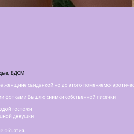
дые, БДСМ
ие женщине свиданкой но до этого поменяемся эротич
ми фотками Вышлю снимки собственной писечки
лодой госпожи
ошной девушки
е объятия.