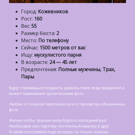
Город:
Кожевников
Рост:
160
Вес:
55
Размер бюста:
2
Место:
По телефону
Сейчас:
1500 метров от вас
Ищу:
мускулистого парня
В возрасте:
24 — 45 лет
Предпочтения:
Полные мужчины, Трах,
Пары
Вдруг стремишься подарить удовольствие леди свиданкой а
может поменяемся эротическими фото
Люблю от пошлой переписки ну и от просмотра обнаженных
фото
Желаю чтобы трахали киску будто в последний раз!
Необходим секс партнер постоянный кавалер и друг.
Я самая похотливая леди которую ты только знаешь.