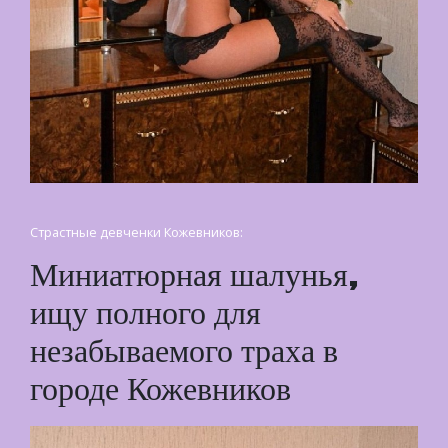
Страстные девченки Кожевников:
Миниатюрная шалунья,
ищу полного для
незабываемого траха в
городе Кожевников