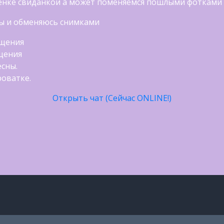
ченке свиданкой а может поменяемся пошлыми фотками
ы и обменяюсь снимками
бщения
щения
есны.
роватке.
Открыть чат (Сейчас ONLINE!)