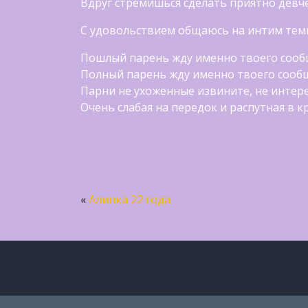
Вдруг стремишься сделать приятно дев
С удовольствием общаюсь на интим тем
Пошлый парень жду именно твоего соо
Полный парень жду именно твоего сооб
Парни не ухоженные извините, не интер
Очень слабая на передок и распутная в к
«
Алинка 22 года