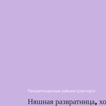
Раскрепощенные рабыни Шахтерск:
Няшная развратница, хо