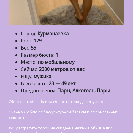
Город:
Курманаевка
Рост:
179
Вес:
55
Размер бюста:
1
Место:
по мобильному
Сейчас:
2000 метров от вас
Ищу:
мужика
В возрасте:
23 — 49 лет
Предпочтения:
Пары, Алкоголь, Пары
Обожаю чтобы ебли как безотказную давалку в рот
Сильно Люблю от бескультурной беседы и от присланных
секс фото
Хочу встретить хорошие свидания нежные обнимашки.