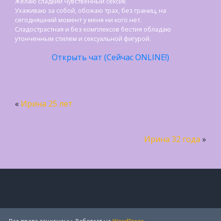
Желаю сладкий чувственный сексик
Ухаживаю за собой, обожаю трах, без границ, на
сегодняшний момент у меня ни кого нет.
Cладострастная и без комплексов бестия обладаю
утонченным стилем и сексуальной фигурой.
Открыть чат (Сейчас ONLINE!)
«
Ирина 25 лет
Ирина 32 года
»