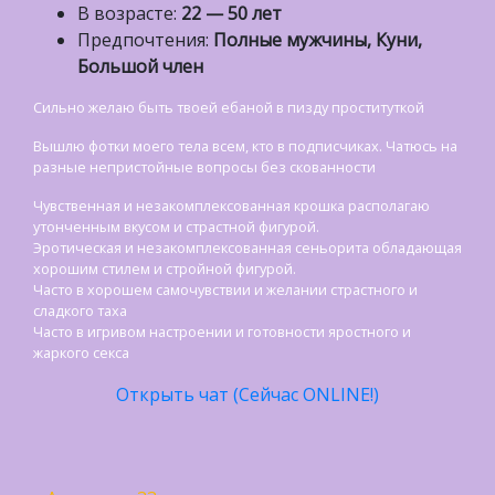
В возрасте:
22 — 50 лет
Предпочтения:
Полные мужчины, Куни,
Большой член
Сильно желаю быть твоей ебаной в пизду проституткой
Вышлю фотки моего тела всем, кто в подписчиках. Чатюсь на
разные непристойные вопросы без скованности
Чувственная и незакомплексованная крошка располагаю
утонченным вкусом и страстной фигурой.
Эротическая и незакомплексованная сеньорита обладающая
хорошим стилем и стройной фигурой.
Часто в хорошем самочувствии и желании страстного и
сладкого таха
Часто в игривом настроении и готовности яростного и
жаркого секса
Открыть чат (Сейчас ONLINE!)