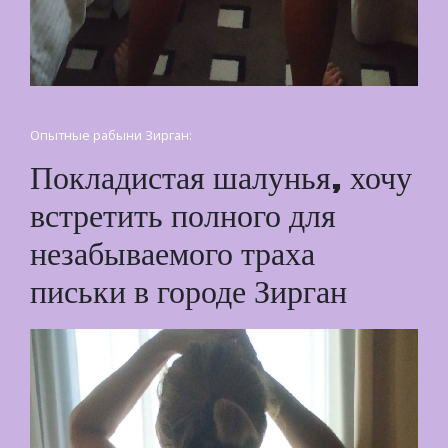
Опытные рабыни Зирган:
Покладистая шалунья, хочу
встретить полного для
незабываемого траха
письки в городе Зирган