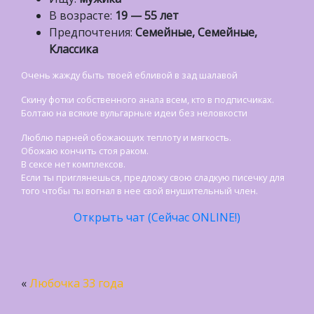
В возрасте:
19 — 55 лет
Предпочтения:
Семейные, Семейные,
Классика
Очень жажду быть твоей ебливой в зад шалавой
Скину фотки собственного анала всем, кто в подписчиках.
Болтаю на всякие вульгарные идеи без неловкости
Люблю парней обожающих теплоту и мягкость.
Обожаю кончить стоя раком.
В сексе нет комплексов.
Если ты приглянешься, предложу свою сладкую писечку для
того чтобы ты вогнал в нее свой внушительный член.
Открыть чат (Сейчас ONLINE!)
«
Любочка 33 года