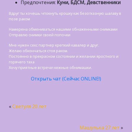
Предпочтения:
Куни, БДСМ, Девственники
Вдруг ты хочешь чпокнуть крошку как безотказную шалаву в
позе раком
Намерена обмениваться нашими обнаженными снимками
Отправлю снимки своей попочки
Мне нужен секс партнер крепкий кавалер и друг.
Желаю обкончаться стоя раком.
Постоянно в прекрасном состоянии и желании яростного и
горячего таха
Хочу приятные встречи нежные обнимашки.
Открыть чат (Сейчас ONLINE!)
«
Светуля 20 лет
Машулька 27 лет
»