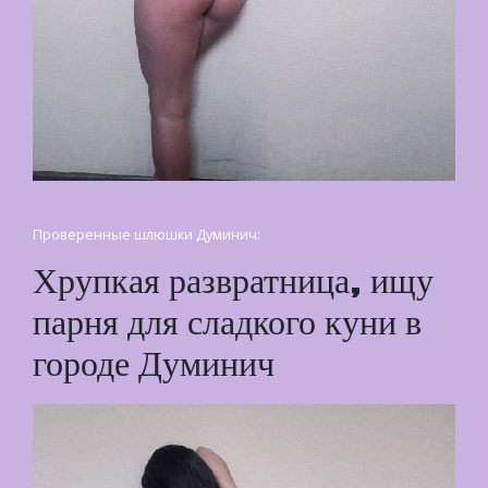
Проверенные шлюшки Думинич:
Хрупкая развратница, ищу
парня для сладкого куни в
городе Думинич