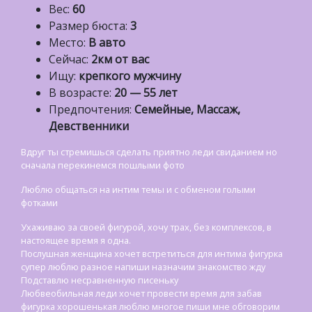
Вес:
60
Размер бюста:
3
Место:
В авто
Сейчас:
2км от вас
Ищу:
крепкого мужчину
В возрасте:
20 — 55 лет
Предпочтения:
Семейные, Массаж,
Девственники
Вдруг ты стремишься сделать приятно леди свиданием но
сначала перекинемся пошлыми фото
Люблю общаться на интим темы и с обменом голыми
фотками
Ухаживаю за своей фигурой, хочу трах, без комплексов, в
настоящее время я одна.
Послушная женщина хочет встретиться для интима фигурка
супер люблю разное напиши назначим знакомство жду
Подставлю несравненную писеньку
Любвеобильная леди хочет провести время для забав
фигурка хорошенькая люблю многое пиши мне обговорим