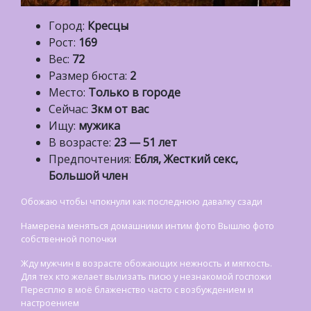
Город:
Кресцы
Рост:
169
Вес:
72
Размер бюста:
2
Место:
Только в городе
Сейчас:
3км от вас
Ищу:
мужика
В возрасте:
23 — 51 лет
Предпочтения:
Ебля, Жесткий секс,
Большой член
Обожаю чтобы чпокнули как последнюю давалку сзади
Намерена меняться домашними интим фото Вышлю фото
собственной попочки
Жду мужчин в возрасте обожающих нежность и мягкость.
Для тех кто желает вылизать писю у незнакомой госпожи
Пересплю в моё блаженство часто с возбуждением и
настроением