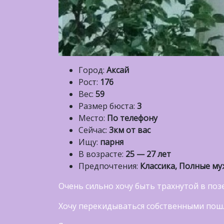
Город:
Аксай
Рост:
176
Вес:
59
Размер бюста:
3
Место:
По телефону
Сейчас:
3км от вас
Ищу:
парня
В возрасте:
25 — 27 лет
Предпочтения:
Классика, Полные му
Очень сильно хочу быть трахнутой в по
Хочу перекидываться собственными пош