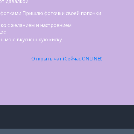
от давалкой
 фотками Пришлю фоточки своей попочки
ько с желанием и настроением
ас.
ть мою вкусненькую киску
Открыть чат (Сейчас ONLINE!)