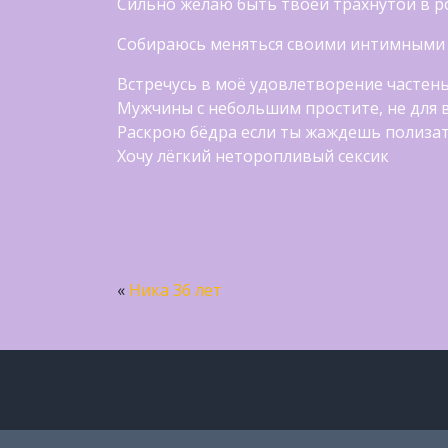
Сильно желаю быть твоей трахнутой в р
Собираюсь меняться своими интимными
Встречусь в моё удовлетворение частен
Мужчины с небольшим простите, не для в
Раскрою бёдра если ты жаждешь полиза
Хочу лёгкий неторопливый сексик
«
Ника 36 лет