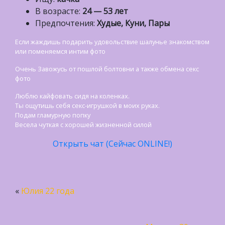
В возрасте:
24 — 53 лет
Предпочтения:
Худые, Куни, Пары
Если жаждишь подарить удовольствие шалунье знакомством
или поменяемся интим фото
Очень Завожусь от пошлой болтовни а также обмена секс
фото
Люблю кайфовать сидя на коленках.
Ты ощутишь себя секс-игрушкой в моих руках.
Подам гламурную попку
Bесела чуткая с хорошей жизненной силой
Открыть чат (Сейчас ONLINE!)
«
Юлия 22 года