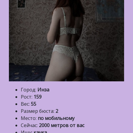
Город:
Инза
Рост:
159
Вес:
55
Размер бюста:
2
Место:
по мобильному
Сейчас:
2000 метров от вас
Ищу:
качка