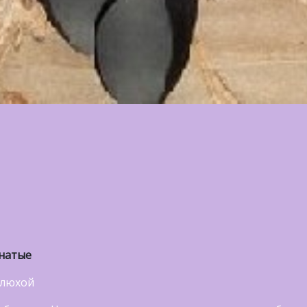
енатые
шлюхой