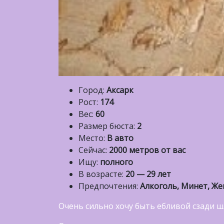
Город:
Аксарк
Рост:
174
Вес:
60
Размер бюста:
2
Место:
В авто
Сейчас:
2000 метров от вас
Ищу:
полного
В возрасте:
20 — 29 лет
Предпочтения:
Алкоголь, Минет, Ж
Очень сильно хочу быть ебливой сзади 