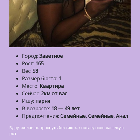
Город:
Заветное
Рост:
165
Вес:
58
Размер бюста:
1
Место:
Квартира
Сейчас:
2км от вас
Ищу:
парня
В возрасте:
18 — 49 лет
Предпочтения:
Семейные, Семейные, Анал
Вдруг желаешь трахнуть бестию как последнюю давалку в
рот