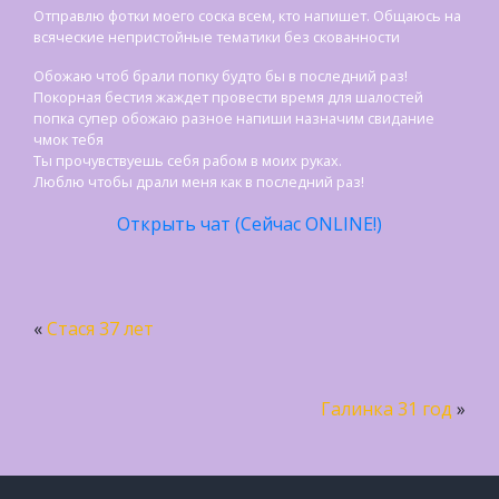
Отправлю фотки моего соска всем, кто напишет. Общаюсь на
всяческие непристойные тематики без скованности
Обожаю чтоб брали попку будто бы в последний раз!
Покорная бестия жаждет провести время для шалостей
попка супер обожаю разное напиши назначим свидание
чмок тебя
Ты прочувствуешь себя рабом в моих руках.
Люблю чтобы драли меня как в последний раз!
Открыть чат (Сейчас ONLINE!)
«
Стася 37 лет
Галинка 31 год
»