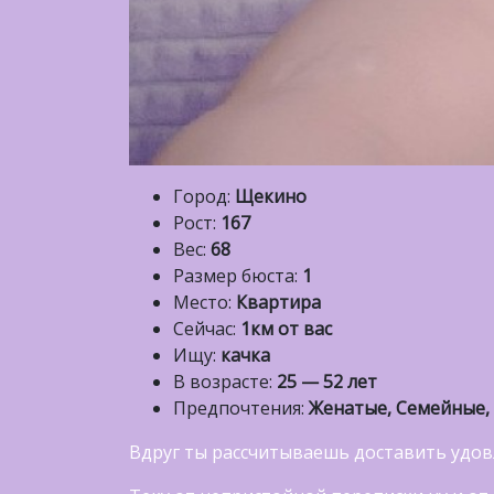
Город:
Щекино
Рост:
167
Вес:
68
Размер бюста:
1
Место:
Квартира
Сейчас:
1км от вас
Ищу:
качка
В возрасте:
25 — 52 лет
Предпочтения:
Женатые, Семейные,
Вдруг ты рассчитываешь доставить удов