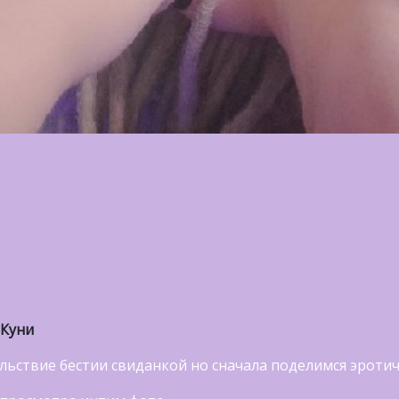
 Куни
льствие бестии свиданкой но сначала поделимся эроти