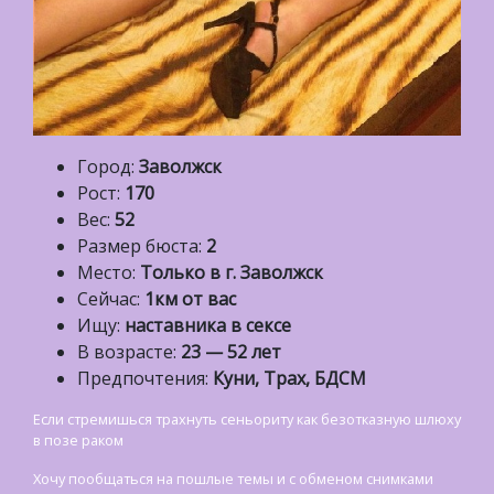
Город:
Заволжск
Рост:
170
Вес:
52
Размер бюста:
2
Место:
Только в г. Заволжск
Сейчас:
1км от вас
Ищу:
наставника в сексе
В возрасте:
23 — 52 лет
Предпочтения:
Куни, Трах, БДСМ
Если стремишься трахнуть сеньориту как безотказную шлюху
в позе раком
Хочу пообщаться на пошлые темы и с обменом снимками