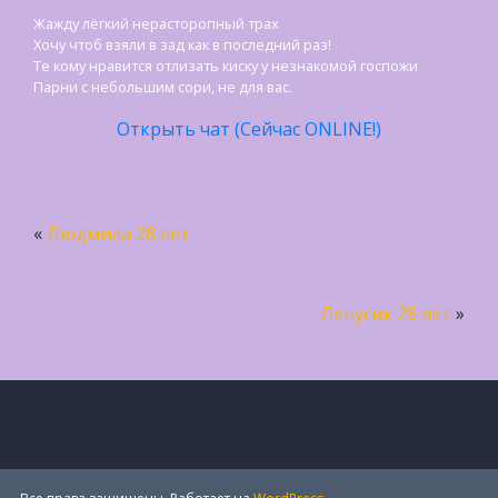
Жажду лёгкий нерасторопный трах
Хочу чтоб взяли в зад как в последний раз!
Те кому нравится отлизать киску у незнакомой госпожи
Парни с небольшим сори, не для вас.
Открыть чат (Сейчас ONLINE!)
«
Людмила 28 лет
Ленусик 28 лет
»