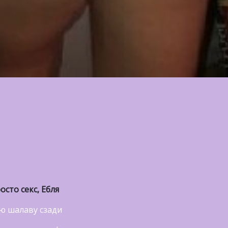
сто секс, Ебля
ую шалаву сзади