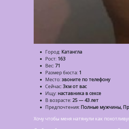
Город:
Катангла
Рост:
163
Вес:
71
Размер бюста:
1
Место:
звоните по телефону
Сейчас:
3км от вас
Ищу:
наставника в сексе
В возрасте:
25 — 43 лет
Предпочтения:
Полные мужчины, Про
Хочу чтобы меня натянули как похотлив