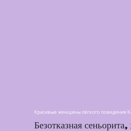
Красивые женщины лёгкого поведения Ка
Безотказная сеньорита,