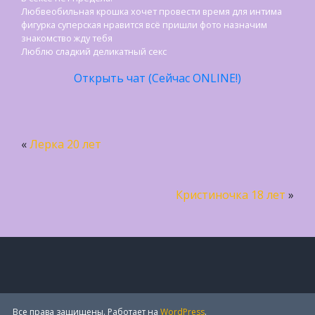
Любвеобильная крошка хочет провести время для интима
фигурка суперская нравится всё пришли фото назначим
знакомство жду тебя
Люблю сладкий деликатный секс
Открыть чат (Сейчас ONLINE!)
«
Лерка 20 лет
Кристиночка 18 лет
»
Все права защищены. Работает на
WordPress
.