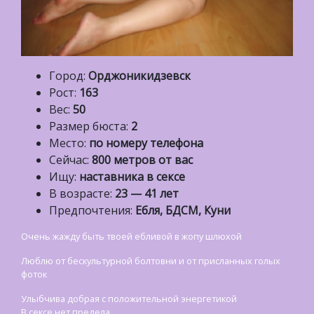
Город:
Орджоникидзевск
Рост:
163
Вес:
50
Размер бюста:
2
Место:
по номеру телефона
Сейчас:
800 метров от вас
Ищу:
наставника в сексе
В возрасте:
23 — 41 лет
Предпочтения:
Ебля, БДСМ, Куни
Очень жажду быть твоей ебливой в жопу шлюхой
Люблю от бескультурной болтовни и от присланных голых
фоток
Улыбчива добрая с положительной энергетикой
В сексе нет предела.