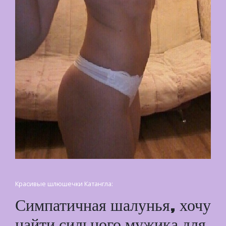
Красивые шлюшечки Катангла:
Симпатичная шалунья, хочу
найти сильного мужика для