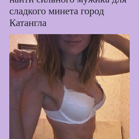
сладкого минета город
Катангла