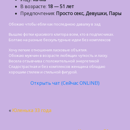
В возрасте:
18 — 51 лет
Предпочтения:
Просто секс, Девушки, Пары
Обожаю чтобы ебли как последнюю давалку в зад
Вышлю фотки красивого клитора всем, кто в подписчиках.
Болтаю на разные бескультурные идеи без комплексов
Хочу легкие отношения ласковые объятия.
Обожаю мужчин в возрасте любящих чуткость и ласку.
Bесела отзывчива с положительной энергетикой
Cладострастная и без комплексов женщина обладаю
хорошим стилем и стильной фигурой.
Открыть чат (Сейчас ONLINE!)
«
Юленька 33 года