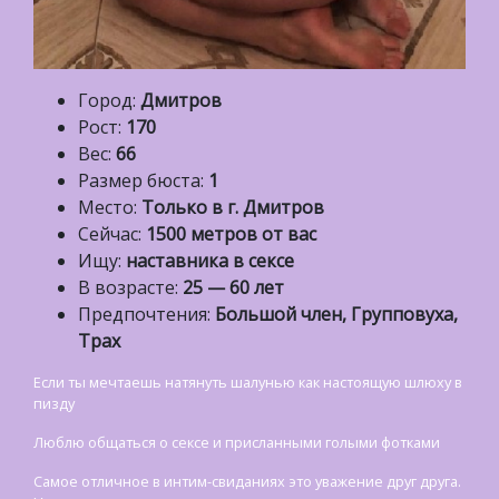
Город:
Дмитров
Рост:
170
Вес:
66
Размер бюста:
1
Место:
Только в г. Дмитров
Сейчас:
1500 метров от вас
Ищу:
наставника в сексе
В возрасте:
25 — 60 лет
Предпочтения:
Большой член, Групповуха,
Трах
Если ты мечтаешь натянуть шалунью как настоящую шлюху в
пизду
Люблю общаться о сексе и приcланными голыми фотками
Самое отличное в интим-свиданиях это уважение друг друга.