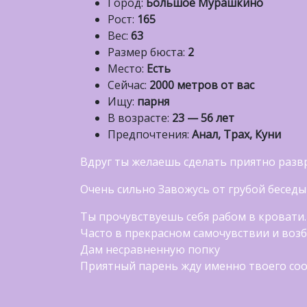
Город:
Большое Мурашкино
Рост:
165
Вес:
63
Размер бюста:
2
Место:
Есть
Сейчас:
2000 метров от вас
Ищу:
парня
В возрасте:
23 — 56 лет
Предпочтения:
Анал, Трах, Куни
Вдруг ты желаешь сделать приятно раз
Очень сильно Завожусь от грубой беседы
Ты прочувствуешь себя рабом в кровати.
Часто в прекрасном самочувствии и возб
Дам несравненную попку
Приятный парень жду именно твоего со