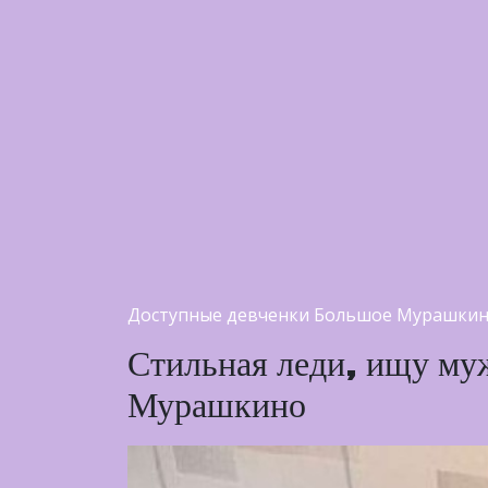
Доступные девченки Большое Мурашкин
Стильная леди, ищу муж
Мурашкино