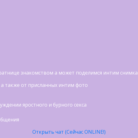
вратнице знакомством а может поделимся интим снимк
 а также от присланных интим фото
уждении яростного и бурного секса
общения
Открыть чат (Сейчас ONLINE!)