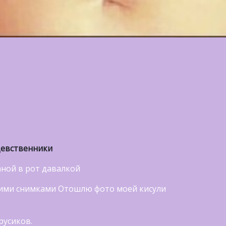
Девственники
аной в рот давалкой
ими снимками Отошлю фото моей кисули
русиков.