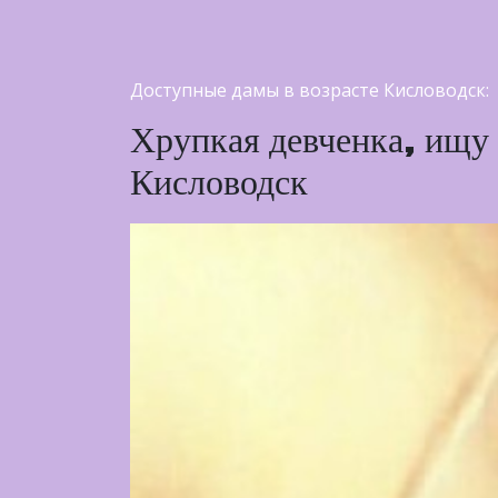
Доступные дамы в возрасте Кисловодск:
Хрупкая девченка, ищу н
Кисловодск