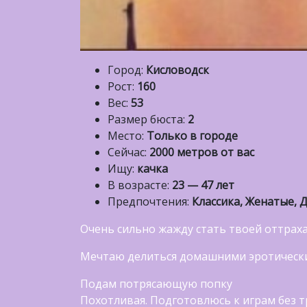
Город:
Кисловодск
Рост:
160
Вес:
53
Размер бюста:
2
Место:
Только в городе
Сейчас:
2000 метров от вас
Ищу:
качка
В возрасте:
23 — 47 лет
Предпочтения:
Классика, Женатые, 
Очень сильно жажду стать твоей оттрах
Мечтаю делиться домашними эротическ
Подам потрясающую попку
Похотливая. Подготовлюсь к играм без т